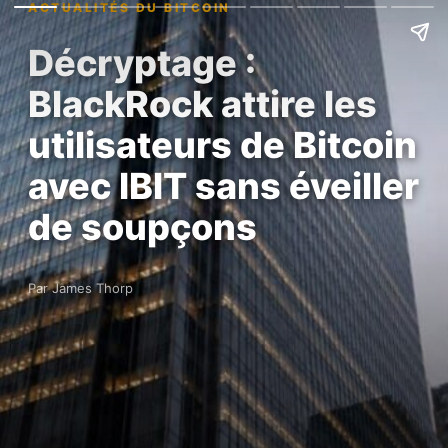
ACTUALITÉS DU BITCOIN
Décryptage :
BlackRock attire les
utilisateurs de Bitcoin
avec IBIT sans éveiller
de soupçons
Par James Thorp