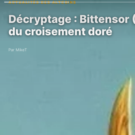
ACTUALITÉS DES ALTCOINS
Décryptage : Bittensor 
du croisement doré
Par MikeT