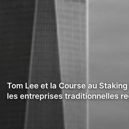
Tom Lee et la Course au Staking 
les entreprises traditionnelles r