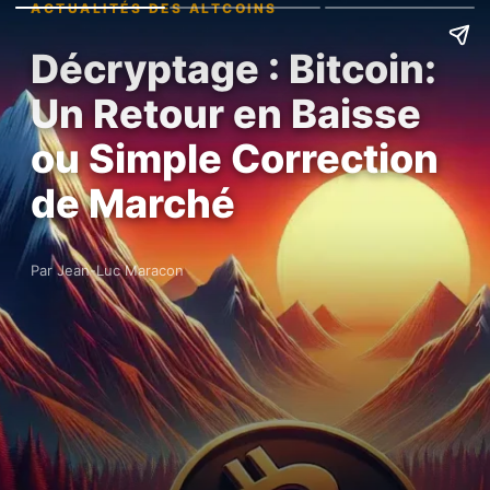
ACTUALITÉS DES ALTCOINS
Décryptage : Bitcoin:
Un Retour en Baisse
ou Simple Correction
de Marché
Par Jean-Luc Maracon