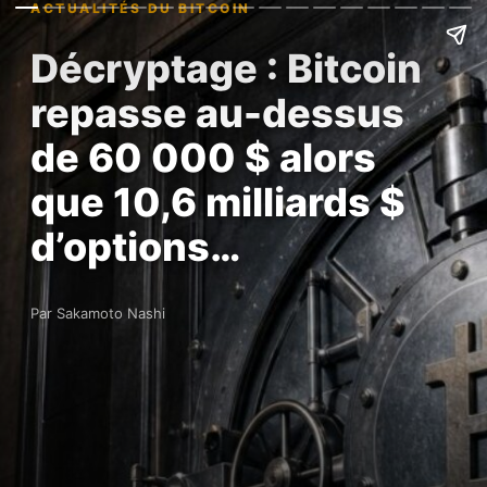
ACTUALITÉS DU BITCOIN
Décryptage : Bitcoin
repasse au-dessus
de 60 000 $ alors
que 10,6 milliards $
d’options…
Par Sakamoto Nashi