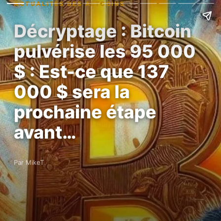
ACTUALITÉS DES ALTCOINS
Décryptage : Bitcoin
pulvérise les 95 000
$ : Est-ce que 137
000 $ sera la
prochaine étape
avant…
Par MikeT