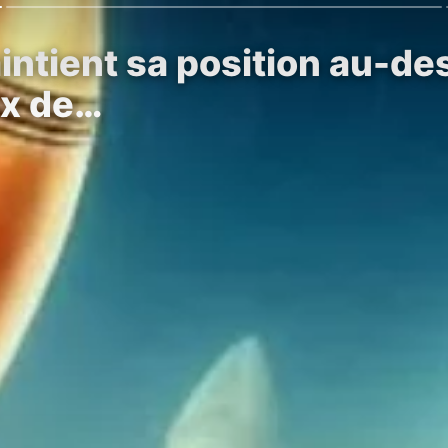
intient sa position au-d
ux de…