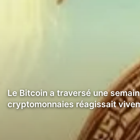
Le Bitcoin a traversé une semain
cryptomonnaies réagissait vive