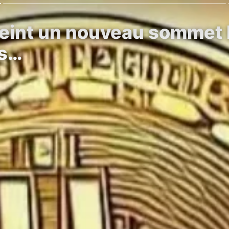
tteint un nouveau sommet 
es…