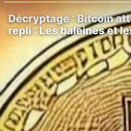
ACTUALITÉS DU BITCOIN
Décryptage : Bitcoin a
repli : Les baleines et l
Par Pankaj K