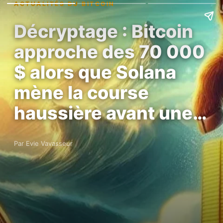
ACTUALITÉS DU BITCOIN
Décryptage : Bitcoin
approche des 70 000
$ alors que Solana
mène la course
haussière avant une…
Par Evie Vavasseur