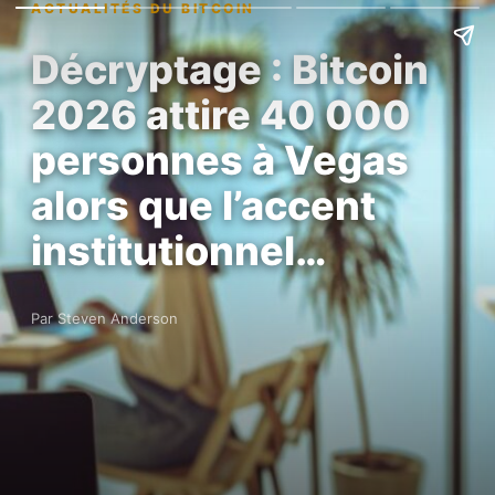
ACTUALITÉS DU BITCOIN
Décryptage : Bitcoin
2026 attire 40 000
personnes à Vegas
alors que l’accent
institutionnel…
Par Steven Anderson