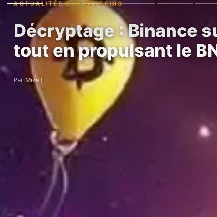
ACTUALITÉS DES ALTCOINS
Décryptage : Binance su
tout en propulsant le B
Par MikeT