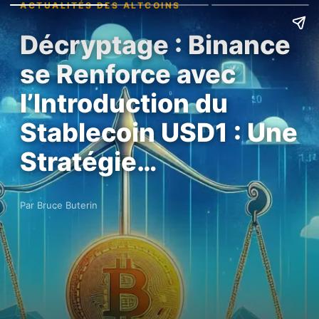
ACTUALITÉS DES ALTCOINS
Décryptage : Binance
se Renforce avec
l’Introduction du
Stablecoin USD1 : Une
Stratégie…
Par Bruce Buterin