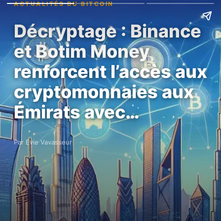
ACTUALITÉS DU BITCOIN
Décryptage : Binance
et Botim Money
renforcent l’accès aux
cryptomonnaies aux
Émirats avec…
Par Evie Vavasseur