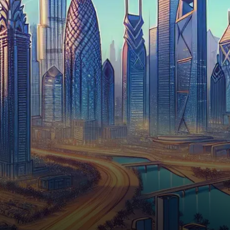
cryptomonnaies, a dévoilé un
partenariat stratégique avec
Botim Money visant…