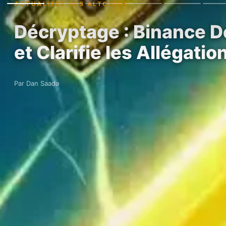
ACTUALITÉS DES ALTCOINS
Décryptage : Binance D
et Clarifie les Allégati
Par Dan Saada