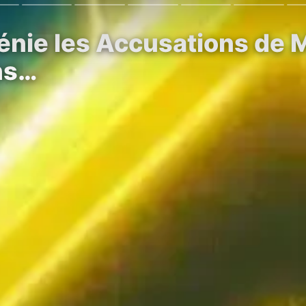
énie les Accusations de 
ons…