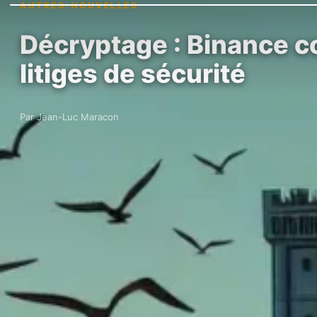
AUTRES-NOUVELLES
Décryptage : Binance co
litiges de sécurité
Par Jean-Luc Maracon