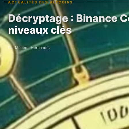
ACTUALITÉS DES ALTCOINS
Décryptage : Binance Coi
niveaux clés
Par Maheen Hernandez