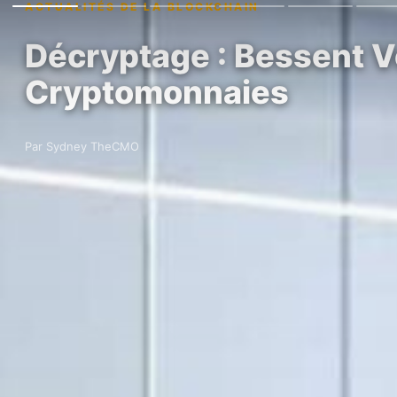
ACTUALITÉS DE LA BLOCKCHAIN
Décryptage : Bessent V
Cryptomonnaies
Par Sydney TheCMO