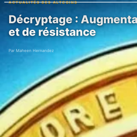
ACTUALITÉS DES ALTCOINS
Décryptage : Augmentati
et de résistance
Par Maheen Hernandez