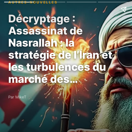
AUTRES-NOUVELLES
Décryptage :
Assassinat de
Nasrallah : la
stratégie de l’Iran et
les turbulences du
marché des…
Par MikeT