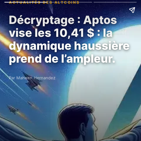
ACTUALITÉS DES ALTCOINS
Décryptage : Aptos
vise les 10,41 $ : la
dynamique haussière
prend de l’ampleur.
Par Maheen Hernandez