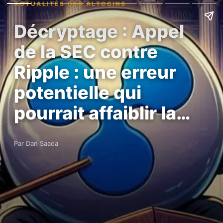
ACTUALITÉS DES ALTCOINS
Décryptage : Appel
de la SEC contre
Ripple : une erreur
potentielle qui
pourrait affaiblir la…
Par Dan Saada