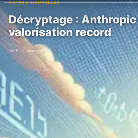
AUTRES-NOUVELLES
Décryptage : Anthropic
valorisation record
Par Evie Vavasseur