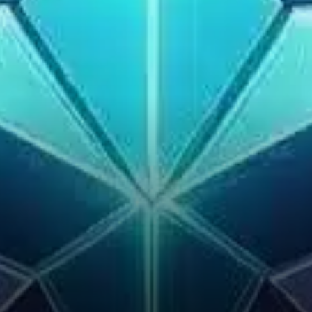
souvent suivi l'action des prix
de Ripple (XRP). Les deux
pièces partagent des
similitudes, notamment dans
leur fonction de faciliter les
paiements…