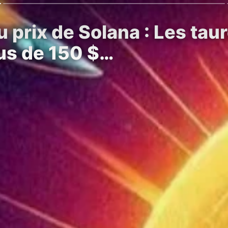
 prix de Solana : Les tau
us de 150 $…