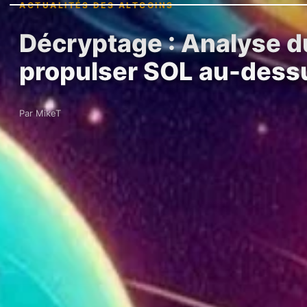
ACTUALITÉS DES ALTCOINS
Décryptage : Analyse du
propulser SOL au-dess
Par MikeT