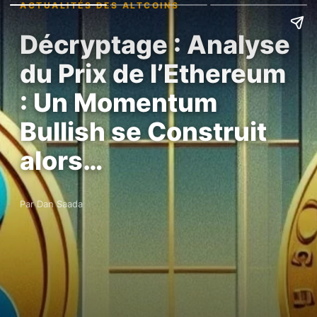
ACTUALITÉS DES ALTCOINS
Décryptage : Analyse
du Prix de l’Ethereum
: Un Momentum
Bullish se Construit
alors…
Par Dan Saada