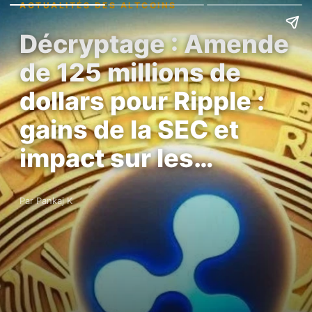
ACTUALITÉS DES ALTCOINS
Décryptage : Amende
de 125 millions de
dollars pour Ripple :
gains de la SEC et
impact sur les…
Par Pankaj K