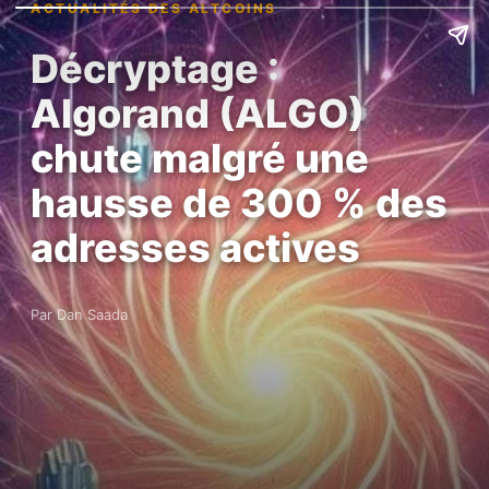
ACTUALITÉS DES ALTCOINS
Décryptage :
Algorand (ALGO)
chute malgré une
hausse de 300 % des
adresses actives
Par Dan Saada