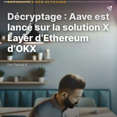
ACTUALITÉS DES ALTCOINS
Décryptage : Aave est
lancé sur la solution X
Layer d’Ethereum
d’OKX
Par Pankaj K