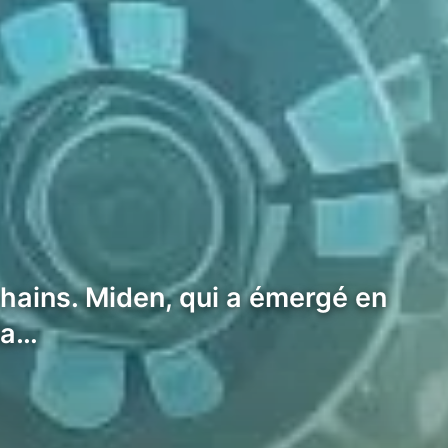
kchains. Miden, qui a émergé en
la…