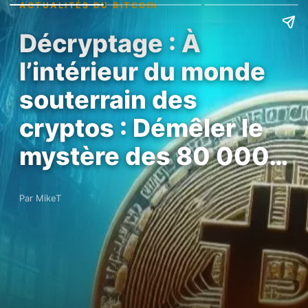
ACTUALITÉS DU BITCOIN
Décryptage : À
l’intérieur du monde
souterrain des
cryptos : Démêler le
mystère des 80 000…
Par MikeT