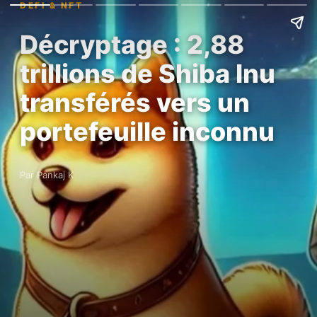
DEFI & NFT
Décryptage : 2,88
trillions de Shiba Inu
transférés vers un
portefeuille inconnu
Par Pankaj K