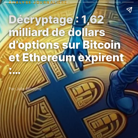
ANALYSE JOURNALIÈRE
Décryptage : 1,62
milliard de dollars
d’options sur Bitcoin
et Ethereum expirent
:…
Par Julie Binoche